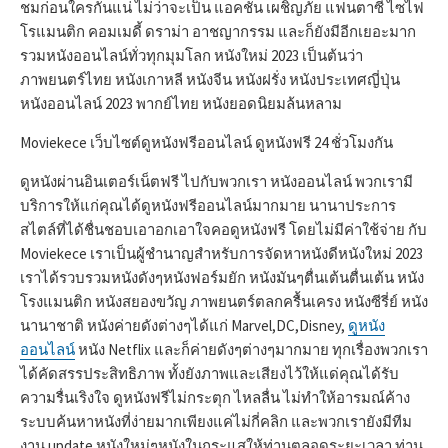
ชมก่อนใครกันแน่ ไม่ว่าจะเป็น แอคชั่น เผชิญภัย แฟนตาซี ไซไฟ
โรแมนติก คอมเมดี้ ดราม่า อาชญากรรม และก็ยังมีอีกเยอะมาก
รวมหนังออนไลน์ทั่วทุกมุมโลก หนังใหม่ 2023 เป็นต้นว่า
ภาพยนตร์ไทย หนังเกาหลี หนังจีน หนังฝรั่ง หนังประเทศญี่ปุ่น
หนังออนไลน์ 2023 พากย์ไทย หนังยอดนิยมล้นหลาม
Moviekece เว็บไซต์ดูหนังฟรีออนไลน์ ดูหนังฟรี 24 ชั่วโมงกัน
ดูหนังผ่านอินเตอร์เน็ตฟรี ไปกับพวกเรา หนังออนไลน์ พวกเรามี
บริการให้แก่คุณได้ดูหนังฟรีออนไลน์มากมาย นานาประการ
สไตล์ที่ได้ชื่นชอบเอาอกเอาใจคอดูหนังฟรี โดยไม่มีค่าใช้จ่าย กับ
Moviekece เราเป็นผู้ชำนาญสำหรับการจัดหาหนังดีหนังใหม่ 2023
เราได้รวบรวมหนังดังๆหนังฟอร์มยัก หนังมันๆตื่นเต้นตื่นเต้น หนัง
โรงแมนติก หนังสยองขวัญ ภาพยนตร์ตลกครื้นเครง หนังซีรี่ย์ หนัง
นานาชาติ หนังค่ายดังต่างๆได้แก่ Marvel,DC,Disney,
ดูหนัง
ออนไลน์
หนัง Netflix และก็ค่ายดังๆต่างๆมากมาย ทุกเรื่องพวกเรา
ได้คัดสรรประสิทธิภาพ ทั้งยังภาพและเสียงไว้ให้แด่คุณได้รับ
ความรื่นเริงใจ ดูหนังฟรีไม่กระตุก ไหลลื่น ไม่ทำให้อารมณ์ค้าง
ระบบค้นหาหนังที่ง่ายมากเพียงแค่ไม่กี่คลิก และพวกเรายังมีทีม
งาน update หนังใหม่ๆหนังในกระแสให้ท่านตลอดระยะเวลา ท่าน