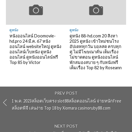
ดูหนัง
ดูหนัง
หนังออนไลน์ Doomovie-
ดูหนัง 88-hd.com 20 สิงหา
hd.pro 24 มี.ค. 67 หนัง
2025 ดูหนัง เข้าใหม่ชนโรง
ออนไลน์ websiteใหญ่ ดูหนัง
อัปเดททุกวัน บอลสด ครบทุก
ออนไลน์เว็บหนัง ดูหนัง
คู่ ไม่มีโฆษณาคั่น เต็มเรื่อง
ออนไลน์ ดูหนังออนไลน์ฟรี
ไม่ขาดตอน ดูหนังออนไลน์
Top 85 by Victor
พักสมองสบาย ๆ กับหนังฟรี
เต็มเรื่อง Top 82 by Roseann
PREV POST
1 พ.ค. 2023สล็อตเว็บตรง slot88สล็อตออนไลน์ จ่ายหนักFree
สล็อตพีจี เล่นง่าย Top 18 by Xiomara casinoruby88.com
NEXT POST