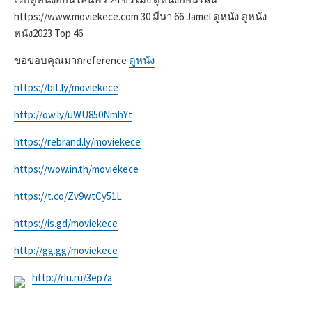
https://www.moviekece.com 30 มีนา 66 Jamel ดูหนัง ดูหนัง
หนัง2023 Top 46
ขอขอบคุณมากreference
ดูหนัง
https://bit.ly/moviekece
http://ow.ly/uWU850NmhYt
https://rebrand.ly/moviekece
https://wow.in.th/moviekece
https://t.co/Zv9wtCy51L
https://is.gd/moviekece
http://gg.gg/moviekece
http://rlu.ru/3ep7a