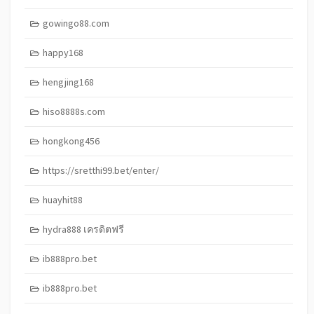
gowingo88.com
happy168
hengjing168
hiso8888s.com
hongkong456
https://sretthi99.bet/enter/
huayhit88
hydra888 เครดิตฟรี
ib888pro.bet
ib888pro.bet