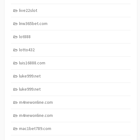
live22slot
lnw365bet.com
lot888
lotto432
luis16888.com
luke999.net
luke999.net
m4newonline.com
m4newonline.com
mac1bet789.com