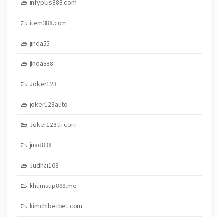
infyplus888.com
item388.com
jinda55
jinda888
Joker123
joker123auto
Joker123th.com
juad888
Judhai168
khumsup888.me
kimchibetbet.com