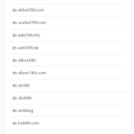
abbet789.com
acebet789.com
adm789.info
adm789.vip
allbet24hr
allone745s.com
alot66
alot666
ambking
ba88th.com