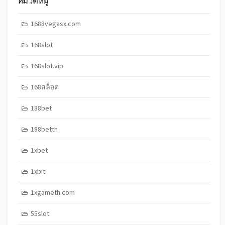
หมวดหมู่
1688vegasx.com
168slot
168slot.vip
168สล็อต
188bet
188betth
1xbet
1xbit
1xgameth.com
55slot