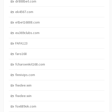
dr888bet.com
ek4567.com
etbet16888.com
eu369clubs.com
FAFA123
faro168
fcharoenkit168.com
finnivips.com
fiwdee.win
fiwdee.win
fox689ok.com