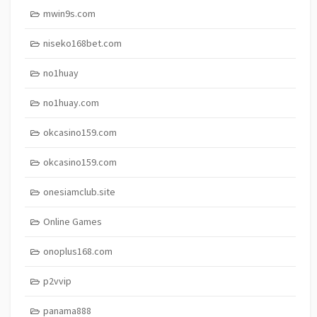
mwin9s.com
niseko168bet.com
no1huay
no1huay.com
okcasino159.com
okcasino159.com
onesiamclub.site
Online Games
onoplus168.com
p2vvip
panama888