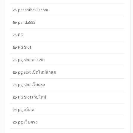
pananthai99.com
panda555
PG
PG Slot
pg slot ทางเข้า
pg slot เปิดใหม่ล่าสุด
pg slot เว็บตรง
PG Slot เว็บใหม่
pg สล็อต
pg เว็บตรง