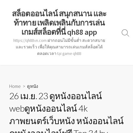
Skip
to
สล็อตออนไลน์ สนุกสนาน และ
content
ท้าทาย เพลิดเพลินกับการเล่น
เกมส์สล็อตที่นี่ qh88 app
Sear
https://qh88vn.com ฝากถอนไม่มีขั้นต่ำ สะดวกสบาย
Togg
และรวดเร็ว เพื่อให้คุณสามารถเล่นเกมส์สล็อตได้
ตลอดเวลา tại game qh88
Home
>
ดูหนัง
26 เม.ย. 23 ดูหนังออนไลน์
webดูหนังออนไลน์ 4k
ภาพยนตร์เว็บหนัง หนังออนไลน์