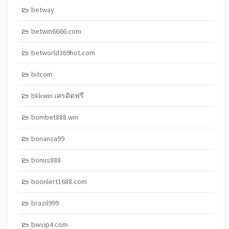
betway
betwin6666.com
betworld369hot.com
bitcoin
bkkwin เครดิตฟรี
bombet888.win
bonanza99
bonus888
boonlert1688.com
brazil999
bwvip4.com