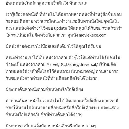
อัพเดตหนังใหม่ล่าสุดรวมเร็วทันใจ ทันกระแส
เรารู้เรื่องคอหนังดี ที่ท่านไม่ได้อยากพลาดหนังที่ท่านรู้สึกชื่นชอบ
รอคอย ติดตาม พวกเรามีคณะทำงานรอสืบหาหนังใหม่ๆหนังใน
กระแสหนังดังต่างๆไว้คอย update ให้แด่คุณได้รับชมรวมเร็วกว่า
ใครๆแน่นอนไม่ผิดหวังกับพวกเรา ดูหนัง moviekece.com
มีหนังค่ายดังมากไม่น้อยเลยทีเดียวไว้ให้คุณได้รับชม
คณะทำงานเราได้เก็บหนังจากค่ายดังๆไว้ให้แด่ท่านได้รับชมไม่
ว่าจะเป็นหนังจากค่าย Marvel,DC,Disney,Universal,บริษัทผลิต
ภาพยนตร์ดังๆทั่วทั้งโลกไว้ล้นหลาม เป็นหมวดหมู่ ท่านสามารถ
รับชมหนังจากค่ายหนังที่ท่านติดอกติดใจได้ไม่ยาก
มีระบบค้นหาหนังตามชื่อหนังหรือใกล้เคียง
ถ้าท่านค้นหาหนังไม่เจอจำไม่ได้ คิดออกแค่ใกล้เคียง พวกเรามี
ช่องให้ท่านได้ค้นหาตามชื่อหนังหรือชื่อใกล้เคียงระบบจะแสดง
ชื่อหนังใกล้เคียงกับชื่อที่ท่านค้นหาได้ง่ายๆ
มีระบบระเบียบแจ้งปัญหาหนังเสียหรือปัญหาต่างๆ