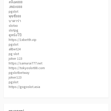
สล็อต888
JINDA888
pgslot
พุซซี่888
บาคาร่า
slotxo
slotpg
ดูหนังโป๊
https://1xbetth.vip
pgslot
allbet24
pg slot
joker 123
https://samurai777.net
https://tokyoslot88.com
pgslotbetway
joker123
pgslot
https://gogoslot.asia