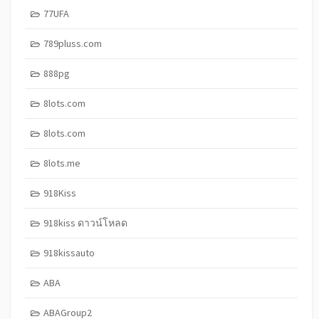
77UFA
789pluss.com
888pg
8lots.com
8lots.com
8lots.me
918Kiss
918kiss ดาวน์โหลด
918kissauto
ABA
ABAGroup2