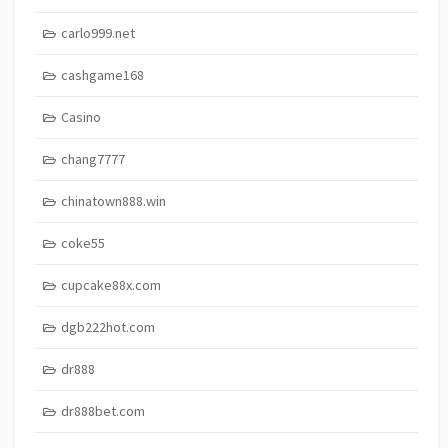
carlo999.net
cashgame168
Casino
chang7777
chinatown888.win
coke55
cupcake88x.com
dgb222hot.com
dr888
dr888bet.com