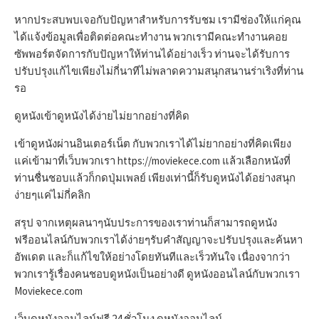
หากประสบพบเจอกับปัญหาสำหรับการรับชม เรามีช่องให้แก่คุณ
ได้แจ้งข้อมูลเพื่อติดต่อคณะทำงาน พวกเรามีคณะทำงานคอย
ซัพพอร์ตจัดการกับปัญหาให้ท่านได้อย่างเร็ว ท่านจะได้รับการ
ปรับปรุงแก้ไขเพียงไม่กี่นาทีไม่พลาดความสนุกสนานร่าเริงที่ท่าน
รอ
ดูหนังเข้าดูหนังได้ง่ายไม่ยากอย่างที่คิด
เข้าดูหนังผ่านอินเตอร์เน็ต กับพวกเราได้ไม่ยากอย่างที่คิดเพียง
แค่เข้ามาที่เว็บพวกเรา https://moviekece.com แล้วเลือกหนังที่
ท่านชื่นชอบแล้วก็กดปุ่มเพลย์ เพียงเท่านี้ก็รับดูหนังได้อย่างสนุก
ง่ายๆแค่ไม่กี่คลิก
สรุป จากเหตุผลนาๆนับประการของเราท่านก็สามารถดูหนัง
ฟรีออนไลน์กับพวกเราได้ง่ายๆรับคำสัญญาจะปรับปรุงและค้นหา
อัพเดต และก็แก้ไขให้อย่างโดยทันทีและเร็วทันใจ เนื่องจากว่า
พวกเรารู้เรื่องคนชอบดูหนังเป็นอย่างดี ดูหนังออนไลน์กับพวกเรา
Moviekece.com
เว็บดูหนังออนไลน์ฟรี 24 ชั่วโมง ดูหนังออนไลน์