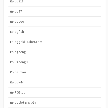
pg718
pg77
pgceo
pgfish
pggold168bet.com
pgheng
Pgheng99
pgjoker
pgk44
PGSlot
pgslot ทางเข้า