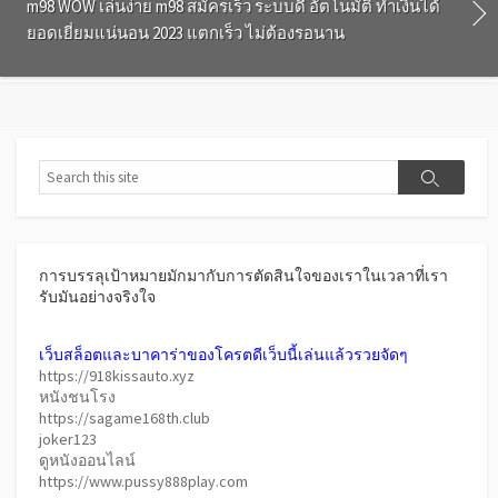
m98 WOW เล่นง่าย m98 สมัครเร็ว ระบบดี อัตโนมัติ ทำเงินได้
ยอดเยี่ยมแน่นอน 2023 แตกเร็ว ไม่ต้องรอนาน
Search
Search
การบรรลุเป้าหมายมักมากับการตัดสินใจของเราในเวลาที่เรา
รับมันอย่างจริงใจ
เว็บสล็อตและบาคาร่าของโครตดีเว็บนี้เล่นแล้วรวยจัดๆ
https://918kissauto.xyz
หนังชนโรง
https://sagame168th.club
joker123
ดูหนังออนไลน์
https://www.pussy888play.com