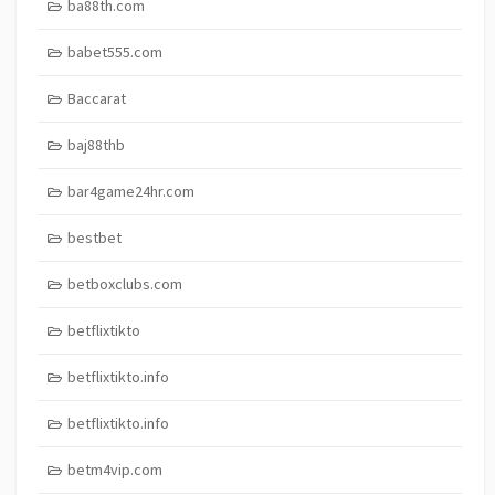
ba88th.com
babet555.com
Baccarat
baj88thb
bar4game24hr.com
bestbet
betboxclubs.com
betflixtikto
betflixtikto.info
betflixtikto.info
betm4vip.com