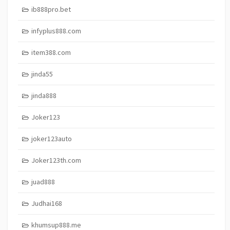
ib888pro.bet
infyplus888.com
item388.com
jinda55
jinda888
Joker123
joker123auto
Joker123th.com
juad888
Judhai168
khumsup888.me