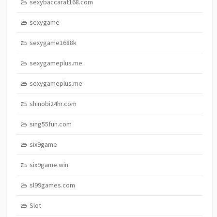
sexybaccarat168.com
sexygame
sexygame1688k
sexygameplus.me
sexygameplus.me
shinobi24hr.com
sing55fun.com
six9game
six9game.win
sl99games.com
Slot