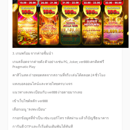
3. เกมพร้อม จากค่ายชั้นนำ
เกมสล็อตจากค่ายดัง ตัวอย่างเช่น PG, Joker,
ver888 เครดิตฟรี
Pragmatic Play
คาสิโนสด ถ่ายทอดสดจากสถานที่จริง เล่นได้ตลอด 24 ชั่วโมง
แทงบอลออนไลน์และหวยไทยครบวงจร
แนวทางลงทะเบียนกับ ver888 ง่ายดายมากเลย
เข้าเว็บไซต์หลัก ver888
เลือกเมนู “ลงทะเบียน”
กรอกข้อมูลที่จำเป็น เช่น เบอร์โทร รหัสผ่าน แล้วก็บัญชีธนาคาร
การันตี OTP และก็เริ่มต้นเดิมพันได้ทันที