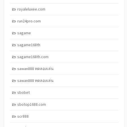
royaleluxee.com
run24pro.com
sagame
sagame168th
sagame168th.com
sawan888 ทดลองเล่น
sawan888 ทดลองเล่น
sbobet
sbotop1688.com
scr888