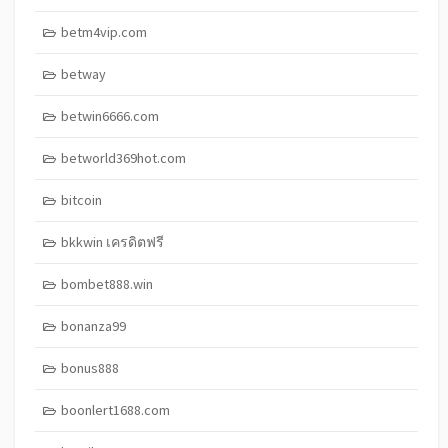
betm4vip.com
betway
betwin6666.com
betworld369hot.com
bitcoin
bkkwin เครดิตฟรี
bombet888.win
bonanza99
bonus888
boonlert1688.com