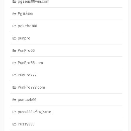
pgzeus88win.com
Pgสล็อต
pokebet88
punpro
PunPro66
PunPro66.com
PunPro777
PunPro777.com
puntaek66
puss888 เข้าสู่ระบบ
Pussy888