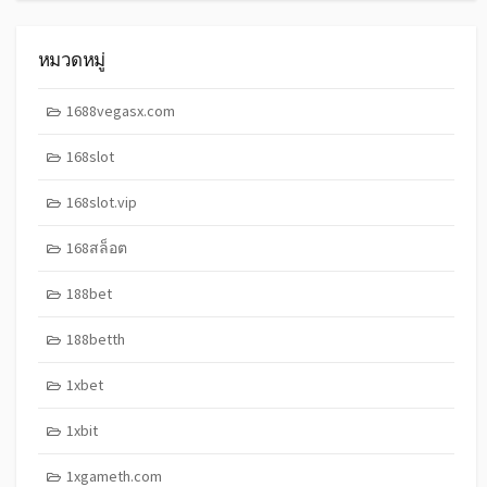
หมวดหมู่
1688vegasx.com
168slot
168slot.vip
168สล็อต
188bet
188betth
1xbet
1xbit
1xgameth.com