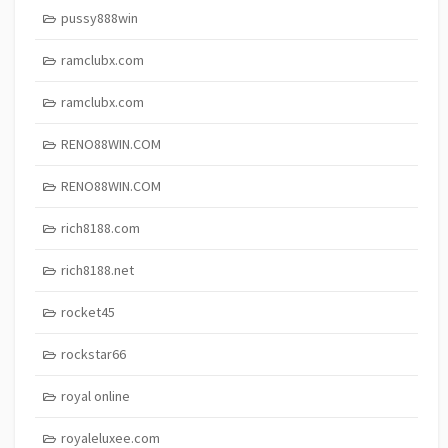
pussy888win
ramclubx.com
ramclubx.com
RENO88WIN.COM
RENO88WIN.COM
rich8188.com
rich8188.net
rocket45
rockstar66
royal online
royaleluxee.com