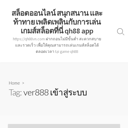
Skip
to
สล็อตออนไลน์ สนุกสนาน และ
content
ท้าทาย เพลิดเพลินกับการเล่น
เกมส์สล็อตที่นี่ qh88 app
Sear
https://qh88vn.com ฝากถอนไม่มีขั้นต่ำ สะดวกสบาย
Togg
และรวดเร็ว เพื่อให้คุณสามารถเล่นเกมส์สล็อตได้
ตลอดเวลา tại game qh88
Home
>
Tag:
ver888 เข้าสู่ระบบ