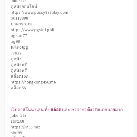
joker123
ดูหนังออนไลน์
https://www.pussy888play.com
pussy888
บาคาร่า168
https://www.pgslot.golf
pgslot77
pg99
fullslotpg
live22
ดูหนัง
ดูหนังฟรี
ดูหนังฟรี
สล็อต168
https://hongkong456.me
สล็อต66
เว็บคาสิโนน่าเล่น ทั้ง
สล็อต
และ
บาคาร่า
ตึงจริงแตกบ่อยมาก
joker123
slot168
https://jin55.net
slot99