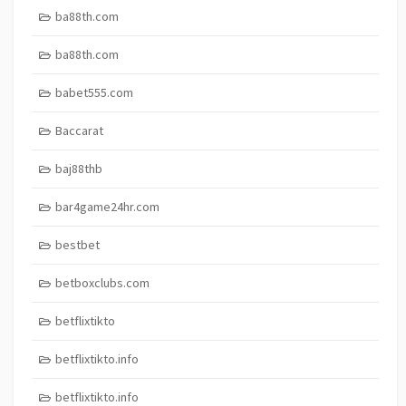
ba88th.com
ba88th.com
babet555.com
Baccarat
baj88thb
bar4game24hr.com
bestbet
betboxclubs.com
betflixtikto
betflixtikto.info
betflixtikto.info