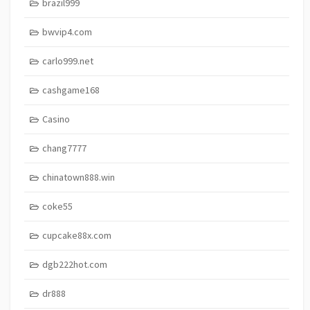
brazil999
bwvip4.com
carlo999.net
cashgame168
Casino
chang7777
chinatown888.win
coke55
cupcake88x.com
dgb222hot.com
dr888