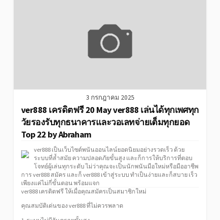
3 กรกฎาคม 2025
ver888 เครดิตฟรี 20 May ver888 เล่นได้ทุกเพศทุก
วัยรองรับทุกธนาคารและวอเลทจ่ายเต็มทุกยอด
Top 22 by Abraham
ver888 เป็นเว็บไซต์พนันออนไลน์ยอดนิยมอย่างรวดเร็ว ด้วย
ระบบที่ล้ำสมัย ความปลอดภัยขั้นสูง และก็การให้บริการที่ตอบ
โจทย์ผู้เล่นทุกระดับ ไม่ว่าคุณจะเป็นนักพนันมือใหม่หรือมืออาชีพ
การ ver888 สมัคร และก็ ver888 เข้าสู่ระบบ ทำเป็นง่ายและก็สบาย เร็ว
เพียงแค่ไม่กี่ขั้นตอน พร้อมแจก
ver888
เครดิตฟรี ให้เมื่อคุณสมัครเป็นสมาชิกใหม่
คุณสมบัติเด่นของ ver888 ที่ไม่ควรพลาด