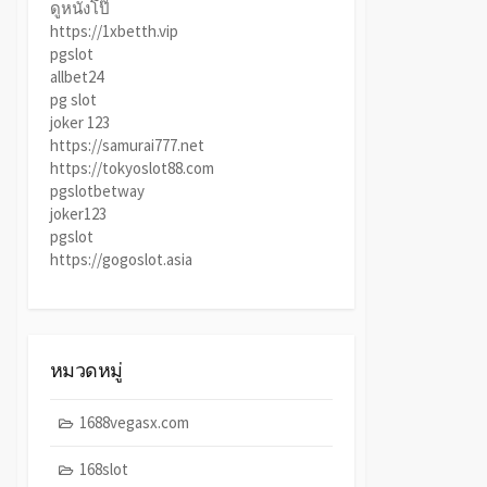
ดูหนังโป๊
https://1xbetth.vip
pgslot
allbet24
pg slot
joker 123
https://samurai777.net
https://tokyoslot88.com
pgslotbetway
joker123
pgslot
https://gogoslot.asia
หมวดหมู่
1688vegasx.com
168slot