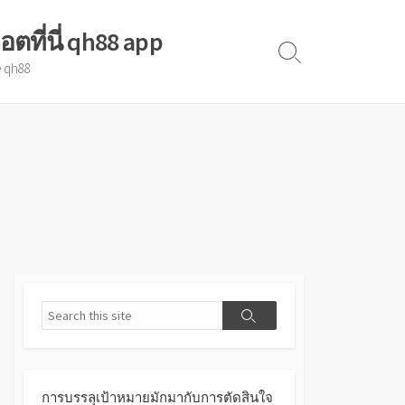
ที่นี่ qh88 app
Search
 qh88
Toggle
Search
Search
การบรรลุเป้าหมายมักมากับการตัดสินใจ