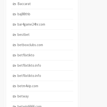
Baccarat
baj88thb
bar4game24hr.com
bestbet
betboxclubs.com
betflixtikto
betflixtikto.info
betflixtikto.info
betm4vip.com
betway
betwin6666.com