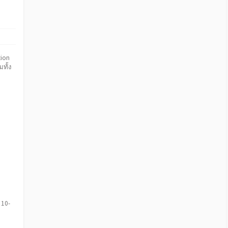
tion
ทั้ง
 10-