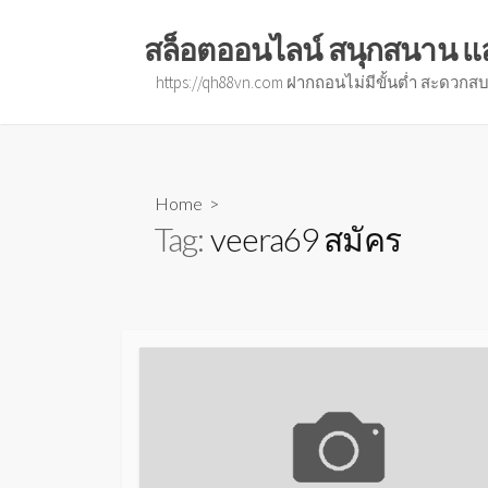
Skip
to
สล็อตออนไลน์ สนุกสนาน และ
content
https://qh88vn.com ฝากถอนไม่มีขั้นต่ำ สะดวกส
Home
>
Tag:
veera69 สมัคร