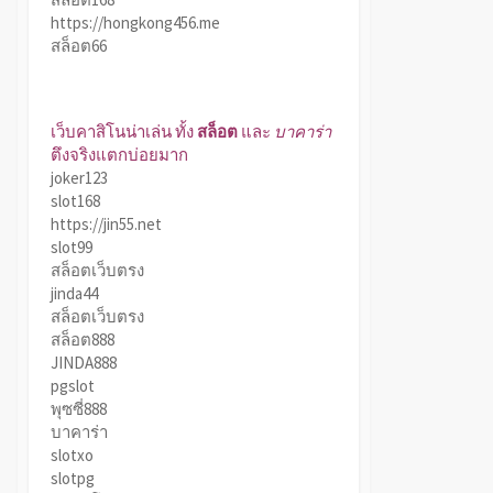
https://hongkong456.me
สล็อต66
เว็บคาสิโนน่าเล่น ทั้ง
สล็อต
และ
บาคาร่า
ตึงจริงแตกบ่อยมาก
joker123
slot168
https://jin55.net
slot99
สล็อตเว็บตรง
jinda44
สล็อตเว็บตรง
สล็อต888
JINDA888
pgslot
พุซซี่888
บาคาร่า
slotxo
slotpg