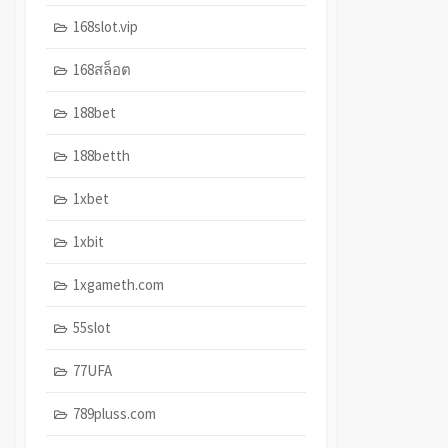
168slot.vip
168สล็อต
188bet
188betth
1xbet
1xbit
1xgameth.com
55slot
77UFA
789pluss.com