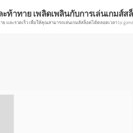
ท้าทาย เพลิดเพลินกับการเล่นเกมส์สล็อต
บาย และรวดเร็ว เพื่อให้คุณสามารถเล่นเกมส์สล็อตได้ตลอดเวลา tại game