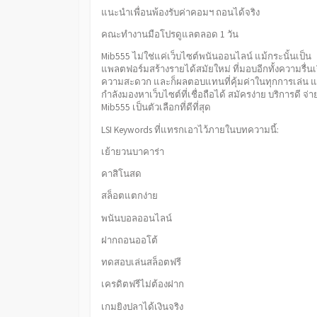
แนะนำเพื่อนพ้องรับค่าคอมฯ ถอนได้จริง
คณะทำงานมือโปรดูแลตลอด 1 วัน
Mib555 ไม่ใช่แค่เว็บไซต์พนันออนไลน์ แม้กระนั้นเป็น
แพลตฟอร์มสร้างรายได้สมัยใหม่ ที่มอบอีกทั้งความรื่นเ
ความสะดวก และก็ผลตอบแทนที่คุ้มค่าในทุกการเล่น แ
กำลังมองหาเว็บไซต์ที่เชื่อถือได้ สมัครง่าย บริการดี จ่า
Mib555 เป็นตัวเลือกที่ดีที่สุด
LSI Keywords ที่แทรกเอาไว้ภายในบทความนี้:
เย้ายวนบาคาร่า
คาสิโนสด
สล็อตแตกง่าย
พนันบอลออนไลน์
ฝากถอนออโต้
ทดสอบเล่นสล็อตฟรี
เครดิตฟรีไม่ต้องฝาก
เกมยิงปลาได้เงินจริง