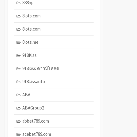
888pg
8lots.com
8lots.com
8lots.me
918Kiss
918kiss ดาวน์โหลด
918kissauto
ABA
ABAGroup2
abbet789.com
acebet789.com