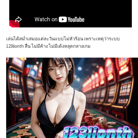
เล่นได้สม่ำเสมอแต่ละวันแบบไม่หัวร้อน เพราะเหตุว่าระบบ
123lionth ลื่น ไม่มีค้าง ไม่มีเด้งหลุดกลางเกม