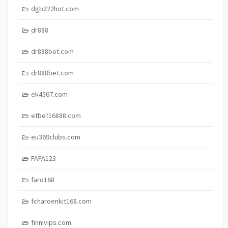
dgb222hot.com
dr888
dr888bet.com
dr888bet.com
ek4567.com
etbet16888.com
eu369clubs.com
FAFA123
faro168
fcharoenkit168.com
finnivips.com