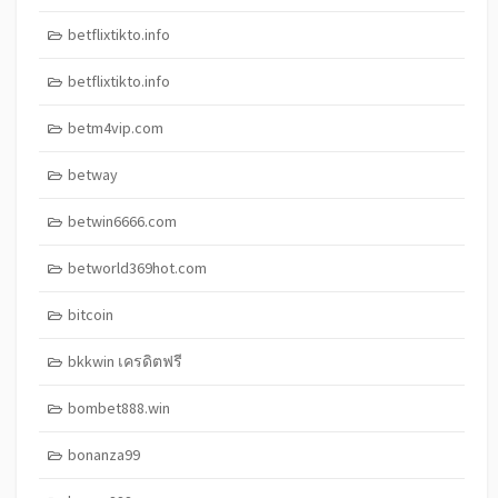
betflixtikto.info
betflixtikto.info
betm4vip.com
betway
betwin6666.com
betworld369hot.com
bitcoin
bkkwin เครดิตฟรี
bombet888.win
bonanza99