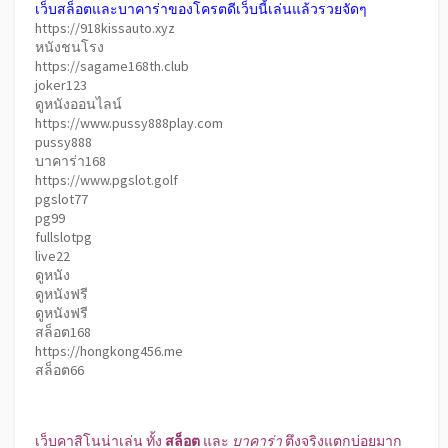
เว็บสล็อตและบาคาร่าของโครตดีเว็บนี้เล่นแล้วรวยจัดๆ
https://918kissauto.xyz
หนังชนโรง
https://sagame168th.club
joker123
ดูหนังออนไลน์
https://www.pussy888play.com
pussy888
บาคาร่า168
https://www.pgslot.golf
pgslot77
pg99
fullslotpg
live22
ดูหนัง
ดูหนังฟรี
ดูหนังฟรี
สล็อต168
https://hongkong456.me
สล็อต66
เว็บคาสิโนน่าเล่น ทั้ง
สล็อต
และ
บาคาร่า
ตึงจริงแตกบ่อยมาก