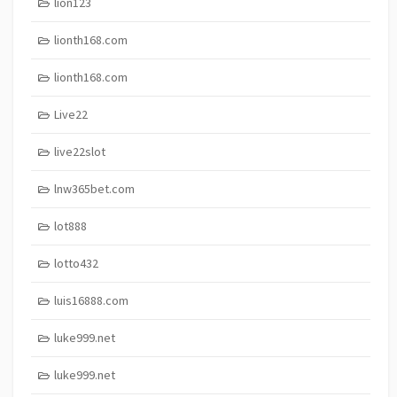
lion123
lionth168.com
lionth168.com
Live22
live22slot
lnw365bet.com
lot888
lotto432
luis16888.com
luke999.net
luke999.net