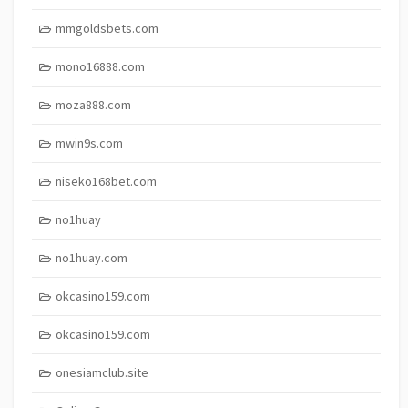
mmgoldsbets.com
mono16888.com
moza888.com
mwin9s.com
niseko168bet.com
no1huay
no1huay.com
okcasino159.com
okcasino159.com
onesiamclub.site