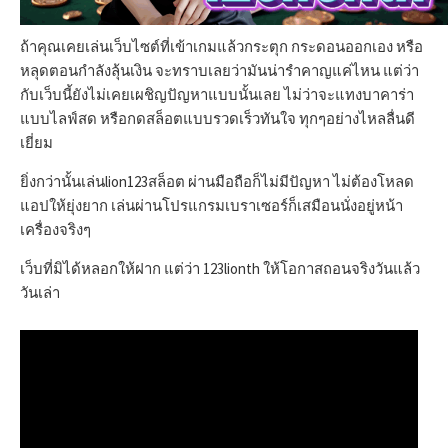
ถ้าคุณเคยเล่นเว็บไซต์ที่เข้าเกมแล้วกระตุก กระดอนออกเอง หรือ
หลุดตอนกำลังลุ้นเงิน จะทราบเลยว่ามันน่ารำคาญแค่ไหน แต่ว่า
กับเว็บนี้ยังไม่เคยเผชิญปัญหาแบบนั้นเลย ไม่ว่าจะแทงบาคาร่า
แบบไลฟ์สด หรือกดสล็อตแบบรวดเร็วทันใจ ทุกๆอย่างไหลลื่นดี
เยี่ยม
ยิ่งกว่านั้นเล่นlion123สล็อต ผ่านมือถือก็ไม่มีปัญหา ไม่ต้องโหลด
แอปให้ยุ่งยาก เล่นผ่านโปรแกรมเบราเซอร์ก็เสมือนนั่งอยู่หน้า
เครื่องจริงๆ
เว็บที่มิได้หลอกให้ฝาก แต่ว่า 123lionth ให้โอกาสถอนจริงวันแล้ว
วันเล่า