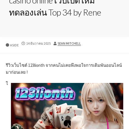
casino online เว็บเปิดใหม่
ทดลองเล่น Top 34 by Rene
PUBLISHED
AUTHOR
14 ธันวาคม 2025
SEAN MITCHELL
ASIDE
DATE
รีวิวเว็บไซต์ 123lionth จากคนไม่เคยพึงพอใจการเดิมพันออนไลน์
มาก่อนเลย !
ใ