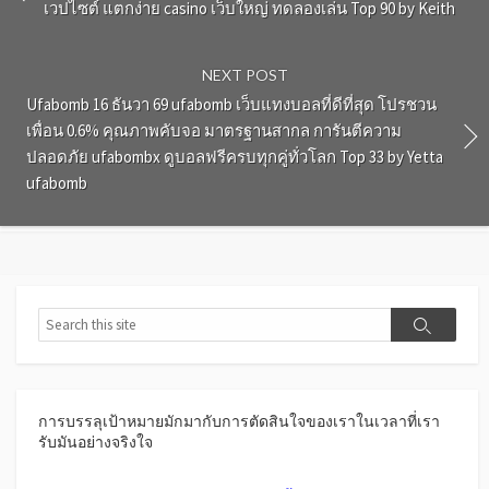
เวปไซต์ แตกง่าย casino เว็บใหญ่ ทดลองเล่น Top 90 by Keith
NEXT POST
Ufabomb 16 ธันวา 69 ufabomb เว็บแทงบอลที่ดีที่สุด โปรชวน
เพื่อน 0.6% คุณภาพคับจอ มาตรฐานสากล การันตีความ
ปลอดภัย ufabombx ดูบอลฟรีครบทุกคู่ทั่วโลก Top 33 by Yetta
ufabomb
Search
Search
การบรรลุเป้าหมายมักมากับการตัดสินใจของเราในเวลาที่เรา
รับมันอย่างจริงใจ