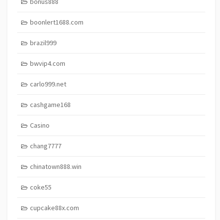
bonus888
boonlert1688.com
brazil999
bwvip4.com
carlo999.net
cashgame168
Casino
chang7777
chinatown888.win
coke55
cupcake88x.com