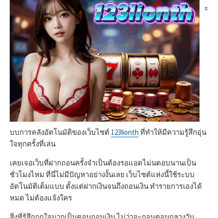
ะ
บบการคลังอัตโนมัติของเว็บไซต์
123lionth
ที่ทำให้มีความรู้สึกอุ่น
ใจทุกครั้งที่เล่น
เคยเจอเว็บที่ฝากถอนครั้งจำเป็นต้องรอแอดไม่นตอบนานเป็น
ชั่วโมงไหม ที่นี่ไม่มีปัญหาอย่างงั้นเลย เว็บไซต์แห่งนี้ใช้ระบบ
อัตโนมัติเต็มแบบ ตั้งแต่ฝากเงินจนถึงถอนเงิน ทำรายการเองได้
หมด ไม่ต้องแจ้งใคร
สิ่งที่รู้สึกถูกใจมากเป็นตอนถอนเงิน ไม่ว่าจะถอนตอนกลางวัน