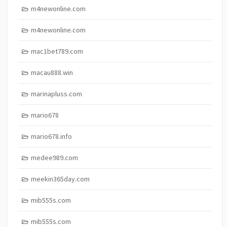
m4newonline.com
m4newonline.com
mac1bet789.com
macau888.win
marinapluss.com
mario678
mario678.info
medee989.com
meekin365day.com
mib555s.com
mib555s.com