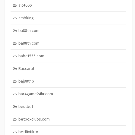
alot666
ambking
ba88th.com
ba88th.com
babet555.com
Baccarat
baj88thb
bar4game24hr.com
bestbet
betboxclubs.com
betflixtikto