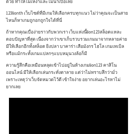
ด้วย ทำให้ไม่เหงาและไม่น่าเบื่อเลย
123lionth เว็บไซต์ที่มีเกมให้เลือกครบทุกแนว ไม่ว่าคุณจะเป็นสาย
ไหนก็หาเกมถูกอกถูกใจได้ที่นี่
ถ้าหากคุณเบื่อง่ายราวกับพวกเรา เว็บแห่งนี้lion123สล็อตแหละ
ตอบปัญหาที่สุด เนื่องจากว่าเขาเก็บรวบรวมเกมมาจากหลายค่าย
มีให้เลือกอีกทั้งสล็อต ยิงปลา บาคาร่า เสือมังกร ไฮโล เกมเทเบิล
หรือแม้กระทั้งเกมแปลกๆแบบหมุนวงล้อก็มี
ความรู้สึกคือเหมือนหลุดเข้าไปอยู่ในห้างเกมlion123 คาสิโน
ออนไลน์ มีให้เลือกเล่นกระทั่งตาลาย แต่ว่าไม่ทราบสึกว่ามั่ว
เพราะเหตุว่าเว็บจัดหมวดไว้ดี เข้าใจง่าย อยากเล่นอะไรหาไม่
ยากเลย