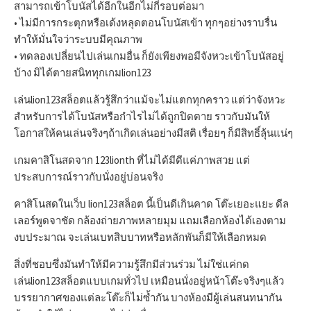
สามารถเข้าโบนัสได้อีกในอีกไม่กี่รอบต่อมา
• ไม่มีการกระตุกหรือเด้งหลุดตอนโบนัสเข้า ทุกๆอย่างราบรื่น
ทำให้มั่นใจว่าระบบมีคุณภาพ
• ทดลองเปลี่ยนไปเล่นเกมอื่น ก็ยังเพียงพอมีจังหวะเข้าโบนัสอยู่
บ้าง มิได้ตายสนิททุกเกมlion123
เล่นlion123สล็อตแล้วรู้สึกว่าแม้จะไม่แตกทุกคราว แต่ว่าจังหวะ
สำหรับการได้โบนัสหรือกำไรไม่ได้ถูกปิดตาย ราวกับมันให้
โอกาสให้คนเล่นจริงๆถ้าเกิดเล่นอย่างมีสติ เรื่อยๆ ก็มีสิทธิ์ลุ้นแน่ๆ
เกมคาสิโนสดจาก 123lionth ที่ไม่ได้มีดีแค่ภาพสวย แต่
ประสบการณ์ราวกับนั่งอยู่บ่อนจริง
คาสิโนสดในเว็บ lion123สล็อต นี้เป็นดีเกินคาด โต๊ะเยอะแยะ ดีล
เลอร์พูดจาชัด กล้องถ่ายภาพหลายมุม แถมเลือกห้องได้เองตาม
งบประมาณ จะเล่นเบทสิบบาทหรือหลักพันก็มีให้เลือกหมด
สิ่งที่ชอบซึ่งมันทำให้มีความรู้สึกมีส่วนร่วม ไม่ใช่แค่กด
เล่นlion123สล็อตแบบเกมทั่วไป เหมือนนั่งอยู่หน้าโต๊ะจริงๆแล้ว
บรรยากาศของแต่ละโต๊ะก็ไม่ซ้ำกัน บางห้องมีผู้เล่นสนทนากัน