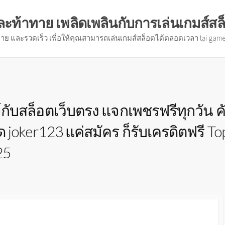
ท้าทาย เพลิดเพลินกับการเล่นเกมส์สล็อต
บาย และรวดเร็ว เพื่อให้คุณสามารถเล่นเกมส์สล็อตได้ตลอดเวลา tại game
กับสล็อตเว็บตรง แจกเพชรฟรีทุกวัน คัดเ
 joker123 แค่สมัคร ก็รับเครดิตฟรี To
25