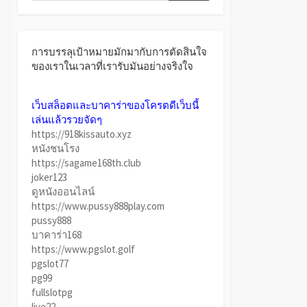
การบรรลุเป้าหมายมักมากับการตัดสินใจ
ของเราในเวลาที่เรารับมันอย่างจริงใจ
เว็บสล็อตและบาคาร่าของโครตดีเว็บนี้
เล่นแล้วรวยจัดๆ
https://918kissauto.xyz
หนังชนโรง
https://sagame168th.club
joker123
ดูหนังออนไลน์
https://www.pussy888play.com
pussy888
บาคาร่า168
https://www.pgslot.golf
pgslot77
pg99
fullslotpg
live22