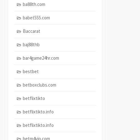
ba88th.com
babet555.com
Baccarat
baj88thb
bar4game24hr.com
bestbet
betboxclubs.com
betflixtikto
betflixtikto.info
betflixtikto.info
betm4vip.com