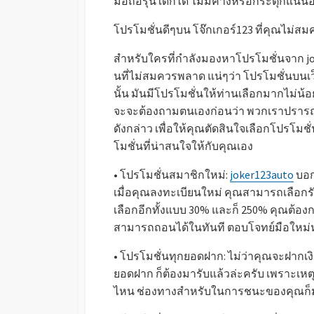
มือถือรุ่นใดก็ได้ ไม่มีค้างหรือกระตุกแน่
โปรโมชั่นดีๆบน โจ๊กเกอร์123 ที่คุณไม่ส
สำหรับใครที่กำลังมองหาโปรโมชั่นจาก joke
นที่ไม่สมควรพลาด แน่ๆว่า โปรโมชั่นบนเ
นั้น มันมีโปรโมชั่นให้ท่านเลือกมากไม่น้
จะจะต้องถามตนเองก่อนว่า พวกเราปรารถนาอ
ดังกล่าว เพื่อให้คุณตัดสินใจเลือกโปรโมชั
โมชั่นที่น่าสนใจให้กับคุณเอง
• โปรโมชั่นสมาชิกใหม่:
joker123auto
บอก
เมื่อคุณลงทะเบียนใหม่ คุณสามารถเลือกรั
เลือกอีกทั้งแบบ 30% และก็ 250% คุณต้อง
สามารถถอนได้ในทันที ตอบโจทย์มือใหม่
• โปรโมชั่นทุกยอดฝาก: ไม่ว่าคุณจะฝากเ
ยอดฝาก ก็ต้องมารับแล้วล่ะครับ เพราะเหตุว่
ไหน ช่องทางสำหรับในการชนะของคุณก็มา