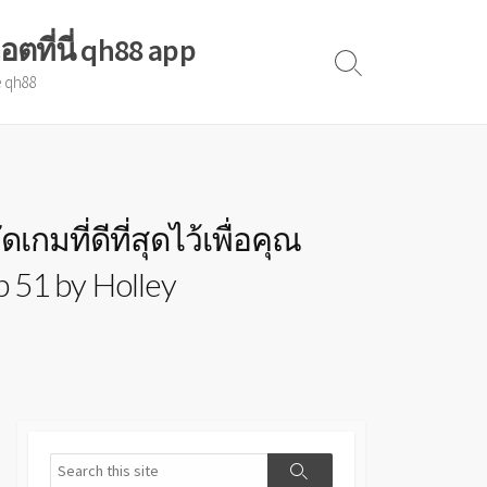
ที่นี่ qh88 app
Search
 qh88
Toggle
กมที่ดีที่สุดไว้เพื่อคุณ
p 51 by Holley
Search
Search