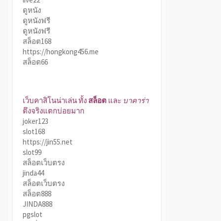
ดูหนัง
ดูหนังฟรี
ดูหนังฟรี
สล็อต168
https://hongkong456.me
สล็อต66
เว็บคาสิโนน่าเล่น ทั้ง
สล็อต
และ
บาคาร่า
ตึงจริงแตกบ่อยมาก
joker123
slot168
https://jin55.net
slot99
สล็อตเว็บตรง
jinda44
สล็อตเว็บตรง
สล็อต888
JINDA888
pgslot