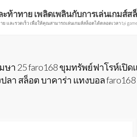
ท้าทาย เพลิดเพลินกับการเล่นเกมส์สล็อต
บาย และรวดเร็ว เพื่อให้คุณสามารถเล่นเกมส์สล็อตได้ตลอดเวลา tại game
มษา 25 faro168 ขุมทรัพย์ฟาโรห์เปิดแ
ยิงปลา สล็อต บาคาร่า แทงบอล faro168 ล