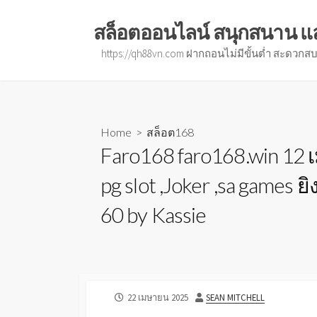
Skip
to
สล็อตออนไลน์ สนุกสนาน และ
content
https://qh88vn.com ฝากถอนไม่มีขั้นต่ำ สะดวกส
Home
>
สล็อต168
Faro168 faro168.win 12 เ
pg slot ,Joker ,sa games 
60 by Kassie
PUBLISHED
AUTHOR
22 เมษายน 2025
SEAN MITCHELL
DATE