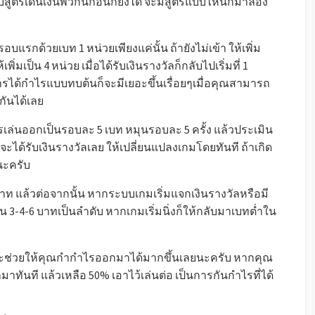
ูตรเดินเงินพวกนี้ก่อนก็ยังได้ จะมีสูตรแบบไหนก็มาลอง
รอบแรกด้วยเบท 1 หน่วยเพียงแค่นั้น ถ้ายังไม่เข้า ให้เพิ่ม
เพิ่มเป็น 4 หน่วย เมื่อได้รับเงินรางวัลก็กลับไปเริ่มที่ 1
การได้กำไรแบบทบต้นก็จะมีเยอะขึ้นเรื่อยๆเมื่อคุณสามารถ
กันได้เลย
การเล่นออกเป็นรอบละ 5 เบท หมุนรอบละ 5 ครั้ง แล้วประเมิน
่าจะได้รับเงินรางวัลเลย ให้เปลี่ยนแปลงเกมโดยทันที ถ้าเกิด
ยนะครับ
2 บาท แล้วต่อจากนั้น หากระบบเกมเริ่มแจกเงินรางวัลหรือมี
ป็น 3-4-6 บาทเป็นลำดับ หากเกมเริ่มนิ่งก็ให้กลับมาเบทต่ำใน
ที่จะช่วยให้คุณกำกำไรออกมาได้มากขึ้นเลยนะครับ หากคุณ
าทันที แล้วเหลือ 50% เอาไว้เล่นต่อ เป็นการกันกำไรที่ได้