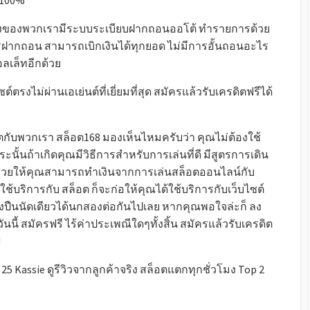
์ 100%
บตรงของพวกเรามีระบบระเบียบฝากถอนออโต้ ทำรายการด้วย
ารฝากถอน สามารถเบิกเงินได้ทุกยอด ไม่มีการอั้นถอนอะไร
ลเล็ทอีกด้วย
ซต์ตรงไม่ผ่านเอเย่นต์ที่เยี่ยมที่สุด สมัครแล้วรับเครดิตฟรีได้
ตกับพวกเรา สล็อต168 มองเห็นไหมครับว่า คุณไม่ต้องใช้
นั้นถ้าเกิดคุณมีวิธีการสำหรับการเล่นที่ดี มีสูตรการเดิน
ถช่วยให้คุณสามารถทำเงินจากการเล่นสล็อตออนไลน์กับ
ช้บริการกับ สล็อต ก็จะก่อให้คุณได้ใช้บริการกับเว็บไซต์
ย ยิงปืนนัดเดียวได้นกสองต่อกันไปเลย หากคุณพอใจล่ะก็ ลง
นี้ สมัครฟรี ไร้ค่าประเพณีใดๆทั้งสิ้น สมัครแล้วรับเครดิต
!
25 Kassie ดูรีวิวจากลูกค้าจริง สล็อตแตกทุกชั่วโมง Top 2