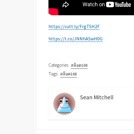
https://cutt.ly/FrgTSH2F
https://t.co/JNNhASwH0G
Categories:
สล็อต168
Tags:
สล็อต168
Sean Mitchell