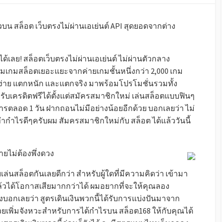
บน สล็อต เว็บตรงไม่ผ่านเอเย่นต์ API สุดยอดจากต่าง
เลย! สล็อตเว็บตรงไม่ผ่านเอเย่นต์ ไม่ผ่านตัวกลาง
เกมสล็อตเยอะแยะจากค่ายเกมชั้นหนึ่งกว่า 2,000 เกม
ง่าย แตกหนัก และแตกจริง มาพร้อมโปรโมชั่นรวมทั้ง
ับเครดิตฟรีได้ตั้งแต่สมัครสมาชิกใหม่ เล่นสล็อตแบบฟินๆ
ารตลอด 1 วัน ฝากถอนไม่มีอย่างน้อยอีกด้วย บอกเลยว่า ไม่
ำกำไรดีๆครับผม สัมครสมาชิกใหม่กับ สล็อต ได้แล้ววันนี้
ายไม่ต้องพึ่งดวง
นสล็อตกันเลยดีกว่า สำหรับผู้ใดที่มีความคิดว่า เข้ามา
แล้วได้โอกาสเสียมากกว่าได้ ผมอยากที่จะให้คุณลอง
งบอกเลยว่า สูตรเดินเงินพวกนี้ได้รับการแบ่งปันมาจาก
ช่วยเพิ่มจังหวะสำหรับการได้กำไรบน สล็อต168 ให้กับคุณได้