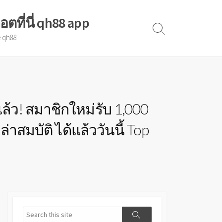
ที่นี่ qh88 app
Search
 qh88
Toggle
ล้ว! สมาชิกใหม่รับ 1,000
่าสมบัติ ได้แล้ววันนี้ Top
Search
Search