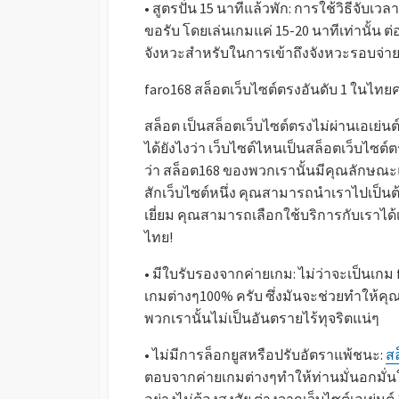
• สูตรปั่น 15 นาทีแล้วพัก: การใช้วิธีจับ
ขอรับ โดยเล่นเกมแค่ 15-20 นาทีเท่านั้น ต
จังหวะสำหรับในการเข้าถึงจังหวะรอบจ่ายข
faro168 สล็อตเว็บไซต์ตรงอันดับ 1 ในไทย
สล็อต เป็นสล็อตเว็บไซต์ตรงไม่ผ่านเอเย่นต
ได้ยังไงว่า เว็บไซต์ไหนเป็นสล็อตเว็บไซต์
ว่า สล็อต168 ของพวกเรานั้นมีคุณลักษณะ
สักเว็บไซต์หนึ่ง คุณสามารถนำเราไปเป็น
เยี่ยม คุณสามารถเลือกใช้บริการกับเราได้เ
ไทย!
• มีใบรับรองจากค่ายเกม: ไม่ว่าจะเป็นเกม
เกมต่างๆ100% ครับ ซึ่งมันจะช่วยทำให้คุณ
พวกเรานั้นไม่เป็นอันตรายไร้ทุจริตแน่ๆ
• ไม่มีการล็อกยูสหรือปรับอัตราแพ้ชนะ:
ส
ตอบจากค่ายเกมต่างๆทำให้ท่านมั่นอกมั่น