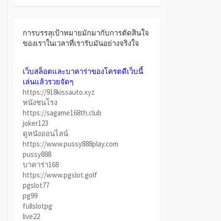
การบรรลุเป้าหมายมักมากับการตัดสินใจ
ของเราในเวลาที่เรารับมันอย่างจริงใจ
เว็บสล็อตและบาคาร่าของโครตดีเว็บนี้
เล่นแล้วรวยจัดๆ
https://918kissauto.xyz
หนังชนโรง
https://sagame168th.club
joker123
ดูหนังออนไลน์
https://www.pussy888play.com
pussy888
บาคาร่า168
https://www.pgslot.golf
pgslot77
pg99
fullslotpg
live22