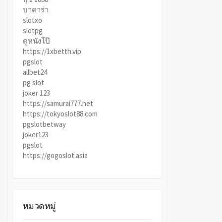
บาคาร่า
slotxo
slotpg
ดูหนังโป๊
https://1xbetth.vip
pgslot
allbet24
pg slot
joker 123
https://samurai777.net
https://tokyoslot88.com
pgslotbetway
joker123
pgslot
https://gogoslot.asia
หมวดหมู่