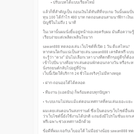
• ปรับเบทได้แบบเรียลไทม์
แล้วก็ที่สำคัญเป็น ถอนเงินได้ทันทีที่จบเกม วันนั้นผมปั
ทุน 100 ได้กำไร 480 บาท กดถอนตอนสามนาฬิกา เงินเ
บัญชีในไม่ถึง 1 นาที
ในเวลานั้นผมนั่งยิ้มอยู่หน้าจอเลยครับผม มันคือความรู้ส
เรียบง่ายแต่เพลิดเพลินใจมาก
sawan888 ทดลองเล่น เว็บไซต์ที่เปิด 1 วัน ดีแค่ไหน?
หากคนใดกันแน่เป็นสายเล่น sawan888 เครดิตฟรี แบ
จะรู้ว่า “ดวง” มันไม่เลือกเวลา บางทีตกดึกๆอยู่ดีๆก็ต้อ
เข้าไปปั่น บางทีอยากเล่นตอนพักตอนกลางวัน หรือระหว
นั่งรถยนต์กลับไปอยู่ที่บ้าน
เว็บนี้เปิดให้บริการ 24 ชั่วโมงจริงๆไม่มีทางหยุด
• ฝาก-ถอนออโต้ได้ตลอด
• ทีมงาน (แอดมิน) ก็พร้อมตอบทุกปัญหา
• ระบบเกมไม่ล่มแม้แต่ตอนเทศกาลที่คนเล่นเยอะแยะ
ผมเคยเล่นตอนวันสงกรานต์ ซึ่งเป็นตอนๆเว็บไซต์อื่นล่
ว่าเว็บไซต์นี้ยังใช้งานได้ปกติ แถมยังมีโปรโมชั่นแจกเ
ฟรีเฉพาะช่วงเทศกาลอีกด้วย
ข้อดีที่ผมเจอกับเว็บออโต้ ไม่มีอย่างน้อย sawan888 ท