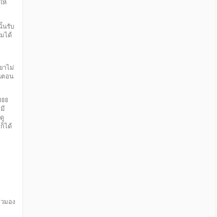
ให้
้นรับ
กมได้
เขาไม่
อนตอน
888
มี
ดู
็ได้
ล้วมอง