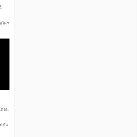
้
อยใคร
่นตอน
ใดกัน