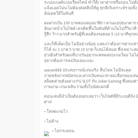
ระบบแบงค์แบบเรียลไทม์ ทำให้เวลาฝากหรือถอน ไม่ต้
แจ้งแอดไม่น ไม่ต้องส่งสลิปให้ดู ทุกสิ่งวิเคราะห์รวมทั้ง
อัปเดตให้ในทันที
ผมฝากเงิน 100 บาทตอนสองนาฬิกา ผ่านแอปธนาคาร
ลับมาหน้าเว็บไซต์ เครดิตขึ้นในทันทีด้านในไม่กี่วินาที 
รู้สึก ว้าว มากสำหรับผู้ที่เคยต้องรอคอย 5–10 นาทีทุกห
และก็ที่เด็ดเป็น ไม่มีอย่างน้อย แสดงว่าต้องการฝากเท่
ก็ได้ จะ 1 บาท 5 บาท 10 บาท ก็เล่นได้หมด ซึ่งเหมาะส
ย่างยิ่งสำหรับผมที่บางวันอยากแค่ทดสอบเกมใหม่ ไม่ได
อยากต้องการลงเงินเยอะแยะ
sawan888 ประสบการณ์เล่นจริง: ลื่นไหล ไม่มีสะดุด
ภายหลังจากสมัครและฝากเงินหนแรก ผมเลือกลองเล่
สล็อตค่ายดังอย่าง PG SLOT กับ Joker Gaming ซึ่งสองค่า
ภาพงาม เกมเพลิน รวมทั้งโบนัสแตกดี
ตอนเล่นนี่จำเป็นต้องบอกเลยว่า เว็บไซต์ที่มีระบบดีจัง ม
ต่าง!
• โหลดเกมไว
• ไม่ค้าง
• ไม่กระดอน