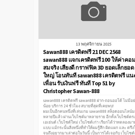
13 พฤศจิกายน 2025
Sawan888 เครดิตฟรี 21 DEC 2568
sawan888 แจกเครดิตฟรี 100 ให้ค่าคอ
สมจริง เสียงดี กราฟฟิค 3D ยอดเล็กยอด
ใหญ่ โอนทันที sawan888 เครดิตฟรี แ
เพื่อน รับเงินฟรี ทันที Top 51 by
Christopher Sawan-888
sawan888 เครดิตฟรี
sawan888 ฝาก-ถอนออโต้ ไม่มีอย
น้อย บริการ 24 ชั่วโมง สบายที่สุดที่เคยพบ!
ผมเป็นอีกคนหนึ่งที่เล่นเกม sawan888 สล็อตออนไลน์ม
หลายปีแล้ว ผ่านเว็บไซต์มาหลายราย อีกทั้งเว็บไซต์ตรง
เอเย่นต์ เว็บไซต์ใหม่ เว็บไซต์เก่า เรียกได้ว่าทดลองมา
แบบ แม้กระนั้นสิ่งหนึ่งที่ทำให้ผมรู้สึก ผิดแผก และ ตรึง
จนถึงอยากมาเล่าต่อในวันนี้ เป็นการได้เจอกับ เว็บไซต