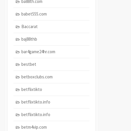
ba88th.com
babet555.com
Baccarat
baj88thb
bar4game24hr.com
bestbet
betboxclubs.com
betflixtikto
betflixtikto.info
betflixtikto.info
betm4vip.com