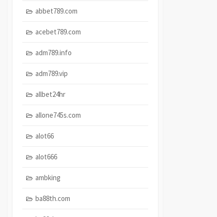
abbet789.com
acebet789.com
adm789.info
adm789.vip
allbet24hr
allone745s.com
alot66
alot666
ambking
ba88th.com