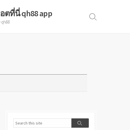
ที่นี่ qh88 app
Search
 qh88
Toggle
Search
Search