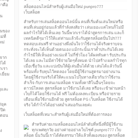
ราคือ
สล็อตออนไลน์สำหรับผู้เล่นมือใหม่ punpro777
เว็บสล็อต
็น
สำหรับการเล่นสล็อตออนไลน์นั้น คนที่เริ่มต้นเล่นใหม่หรือ
คนที่เล่นอยู่ก่อนแล้วที่กำลังสงสัยว่า เล่นเยอะแค่ไหนก็ไม่มี
็นของ
ผลกำไรให้ได้เห็นเลย วันนี้พวกเราได้นำสูตรการเล่น และก็
่ที่
เทคนิคดีๆมาไว้ให้แด่ท่านแล้วจ้ะกับสูตรสล็อตปั่นโปร777
หม่
ทดสอบเล่นฟรี ท่านอย่างพึ่งมั่นใจว่าใช้งานได้จริงตราบจน
กระทั่งจะได้เห็นด้วยตนเอง แม้กระนั้นเราค้ำประกันได้เลย
กำไรมีให้เห็นอย่างแน่แท้ ไม่กี่ชั่วโมง ได้ผลทันตา รับประกัน
งจาก
ได้เลย และไม่มีค่าใช้จ่ายใดๆทั้งหมด นำไปสร้าง ผลกำไรทุก
ได้
เมื่อเชื่อวัน และแบ่งปันให้ผู้เล่นอื่นได้ด้วย เล่นได้แล้ววันนี้
กเรา
พร้อมทั้ง รับทุนไว้ทดลอง โดยมีผู้ใช้งานสูตรมาอย่างนาน
เยี่ยม
โดยผู้ใช้งานจริงได้ให้คะแนนไปในทางเดียวกันว่าใช้งาน
สำเร็จ กับการเล่นเกมสล็อต รวมทั้งคาสิโนอื่นๆโดยจะ
ดาวน์โหลด สูตรสล็อต มาใช้งานได้เลย หรือจะเข้าผ่านหน้า
งๆและ
เว็บก็ได้โดยใช้งานได้ ฟรี ไม่ต้องลงทะเบียน หรือจ่ายราย
เดือนเพื่อใช้งานอีกด้วย สูตรสล็อต PG เว็บสล็อต ใช้งานได้
่ยุค
จริง ได้กำไรได้อย่างสม่ำเสมอกันเลยค่ะ
เปิด
เว็บสล็อตที่เหมาะสำหรับผู้เล่นมือใหม่ที่ต้องการลอง
่ ตอน
สำหรับค่ายเกมสล็อตออนไลน์ลำดับที่หนึ่งที่มีผู้ใช้งาน
ทุกเพศทุกวัย อย่างค่ายอย่างเว็บไซต์ punpro777 เว็บ
ง
สล็อต นั้นวันนี้เราได้คัดสรรมาให้แล้วทั้งผองของ สูตรสล็อต