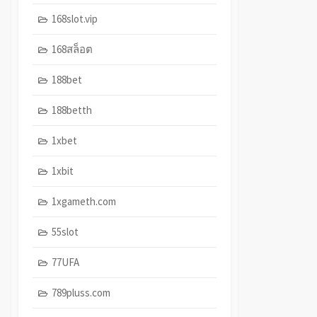
168slot.vip
168สล็อต
188bet
188betth
1xbet
1xbit
1xgameth.com
55slot
77UFA
789pluss.com