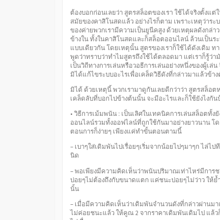
ต้องบอกก่อนเลยว่า สูตรสล็อตของเรา ใช้ได้จริงตั้งแต่
สมัยของคาสิโนสดแล้ว อย่างไรก็ตาม เพราะเหตุว่าระบ
ของค่ายพวกเรามีความเป็นยูนีคสูง ด้วยเหตุผลดังกล่า
ข้างใน ทั้งในคาสิโนสดและก็สล็อตออนไลน์ ล้วนเป็นร
แบบเดียวกัน โดยเหตุนั้น สูตรของเราก็ใช้ได้ดังเดิม ทา
พูดว่าทราบว่าทำไมสูตรถึงใช้ได้ตลอดมา แต่เราก็รู้ว่าม
เป็นวิถีทางการเล่นหรือวอธีการเล่นอย่างหนึ่งของผู้เล่น 
มิได้แก้ไขระบบอะไรเพื่อเคล็ดวิธีดังที่กล่าวมาแล้วข้าง
มิได้ ด้วยเหตุนี้ พวกเรามาดูกันเลยดีกว่าว่า สูตรสล็อต
เคล็ดลับที่บอกไปข้างต้นนั้น จะมีอะไรและก็ใช้ยังไงกันบ
• วิธีการเม้มพนัน : เป็นเลิศในเทคนิคการเล่นสล็อตทั้งยั
ออนไลน์รวมทั้งออฟไลน์ที่ถูกใช้กันมาอย่างยาวนาน โด
ตอนการก็ง่ายๆ เพียงแค่ทำขั้นตอนตามนี้
– เบาๆใส่เดิมพันไปเรื่อยๆเริ่มจากน้อยไปๆมาๆก ไล่ไปท
นิด
– พอเพียงมีความคิดเห็นว่าพนันปริมาณเท่าไหร่มีการ
บ่อยๆไม่ต้องถึงกับขนาดแตก แค่ชนะบ่อยๆไม่ว่าว ให้ย้
นั้น
– เมื่อมีความคิดเห็นว่าเดิมพันจำนวนดังที่กล่าวผ่านมา
ไม่ค่อยชนะแล้ว ให้คูณ 2 จากราคาเดิมพันเดิมไป แล้วก