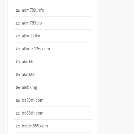
adm789.info
adm789.vip
allbet24hr
allone745s.com
alot66
alot666
ambking
ba88th.com
ba88th.com
babet555.com