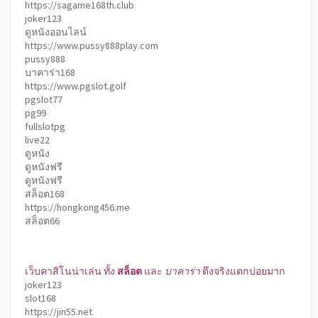
https://sagame168th.club
joker123
ดูหนังออนไลน์
https://www.pussy888play.com
pussy888
บาคาร่า168
https://www.pgslot.golf
pgslot77
pg99
fullslotpg
live22
ดูหนัง
ดูหนังฟรี
ดูหนังฟรี
สล็อต168
https://hongkong456.me
สล็อต66
เว็บคาสิโนน่าเล่น ทั้ง
สล็อต
และ
บาคาร่า
ตึงจริงแตกบ่อยมาก
joker123
slot168
https://jin55.net