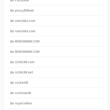
pussy888win
ramclubx.com
ramclubx.com
RENO88WIN.COM
RENO88WIN.COM
rich8188.com
rich8188.net
rocket45
rockstar66
royal online