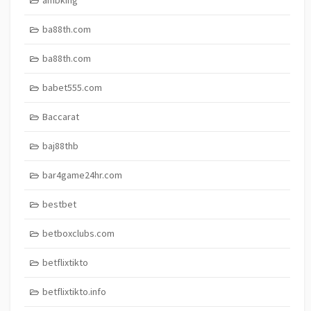
ba88th.com
ba88th.com
babet555.com
Baccarat
baj88thb
bar4game24hr.com
bestbet
betboxclubs.com
betflixtikto
betflixtikto.info