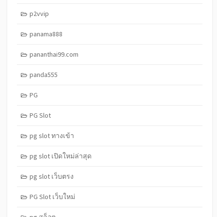
p2vvip
panama888
pananthai99.com
panda555
PG
PG Slot
pg slot ทางเข้า
pg slot เปิดใหม่ล่าสุด
pg slot เว็บตรง
PG Slot เว็บใหม่
pg สล็อต