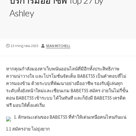
บริการมืออาชีพ Top 27 by
Ashley
PUBLISHED
AUTHOR
13 กรกฎาคม 2025
SEAN MITCHELL
DATE
หากคุณกำลังมองหาเว็บพนันออนไลน์ที่มีอีกทั้งประสิทธิภาพ
ความน่าวางใจ และโปรโมชั่นจัดเต็ม BABET55 เป็นคำตอบที่ไม่
ควรมองข้าม ด้วยระบบที่พัฒนาอย่างมืออาชีพ รองรับผู้เล่นทุก
ระดับทั้งยังหน้าใหม่และเซียนเกม BABET55 สมัคร ง่ายในไม่กี่ขั้น
ตอน BABET55 เข้าระบบ ได้ในทันที และก็ยังมี BABET55 เครดิต
ฟรี มอบให้ตั้งแต่เริ่ม
1. ลักษณะเด่นของ BABET55 ที่ทำให้เด่นเหนือคนไหนกันแน่
1.1 สมัครง่าย ไม่ยุ่งยาก