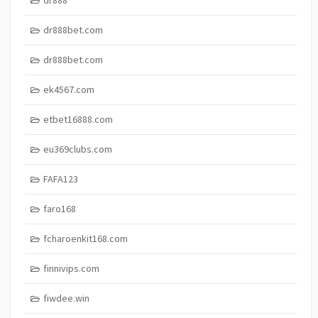
dr888bet.com
dr888bet.com
ek4567.com
etbet16888.com
eu369clubs.com
FAFA123
faro168
fcharoenkit168.com
finnivips.com
fiwdee.win