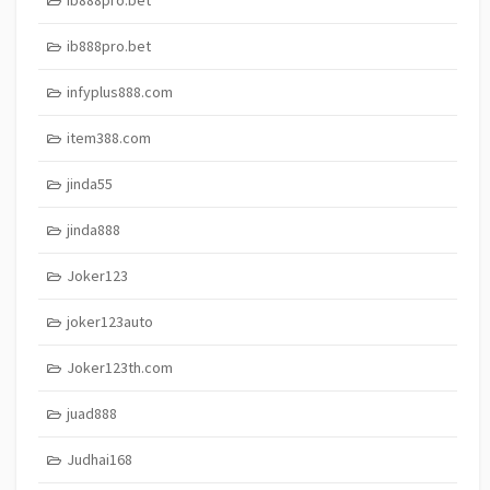
ib888pro.bet
infyplus888.com
item388.com
jinda55
jinda888
Joker123
joker123auto
Joker123th.com
juad888
Judhai168