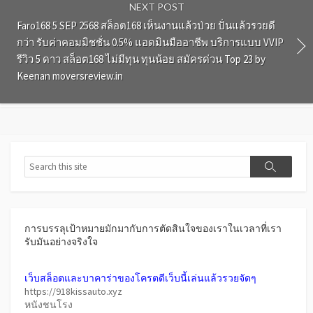
NEXT POST
Faro168 5 SEP 2568 สล็อต168 เห็นงานแล้วป่วย ปั่นแล้วรวยดี
กว่า รับค่าคอมมิชชั่น 0.5% แอดมินมืออาชีพ บริการแบบ VVIP
รีวิว 5 ดาว สล็อต168 ไม่มีทุน ทุนน้อย สมัครด่วน Top 23 by
Keenan moversreview.in
Search
Search
การบรรลุเป้าหมายมักมากับการตัดสินใจของเราในเวลาที่เรา
รับมันอย่างจริงใจ
เว็บสล็อตและบาคาร่าของโครตดีเว็บนี้เล่นแล้วรวยจัดๆ
https://918kissauto.xyz
หนังชนโรง