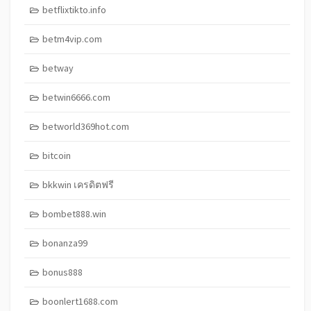
betflixtikto.info
betm4vip.com
betway
betwin6666.com
betworld369hot.com
bitcoin
bkkwin เครดิตฟรี
bombet888.win
bonanza99
bonus888
boonlert1688.com