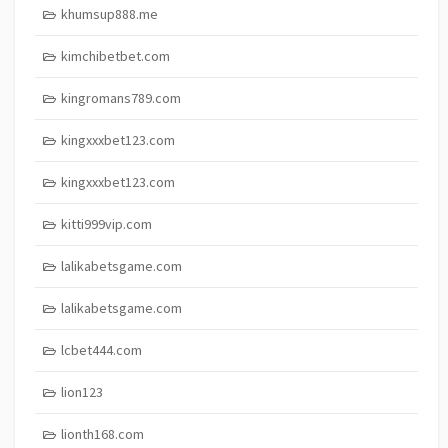
khumsup888.me
kimchibetbet.com
kingromans789.com
kingxxxbet123.com
kingxxxbet123.com
kitti999vip.com
lalikabetsgame.com
lalikabetsgame.com
lcbet444.com
lion123
lionth168.com