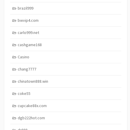
brazil999
bwvip4.com
carlo999.net
cashgame168
Casino
chang7777
chinatown888.win
coke55
cupcake88x.com
dgb222hot.com
dr888