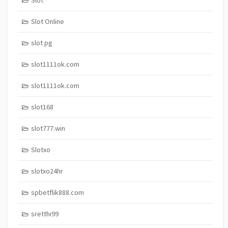
Slot Online
slot pg
slot1111ok.com
slot1111ok.com
slot168
slot777.win
Slotxo
slotxo24hr
spbetflik888.com
sretthi99