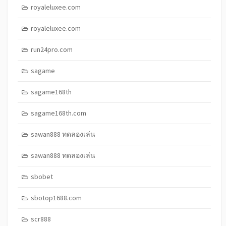
royaleluxee.com
royaleluxee.com
run24pro.com
sagame
sagame168th
sagame168th.com
sawan888 ทดลองเล่น
sawan888 ทดลองเล่น
sbobet
sbotop1688.com
scr888