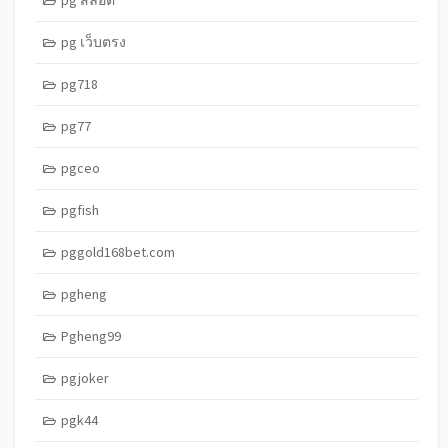
pg เว็บตรง
pg718
pg77
pgceo
pgfish
pggold168bet.com
pgheng
Pgheng99
pgjoker
pgk44