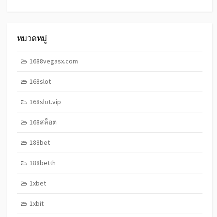
หมวดหมู่
1688vegasx.com
168slot
168slot.vip
168สล็อต
188bet
188betth
1xbet
1xbit