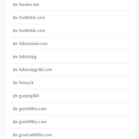
fiwdee.win
fox689ok.com
fox689ok.com
fullsloteiei.com
fullslotpg
fullslotpg168.com
funny18
gaojing888
gem99ths.com
gem99ths.com
goatza888fin.com