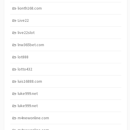
lionth168.com
Live22
live22slot
lnw365bet.com
lot888
lotto432
luis16888.com
luke999.net
luke999.net
m4newonline.com
m4newonline.com