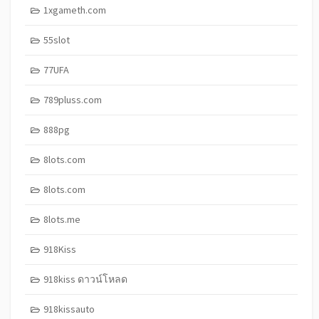
1xgameth.com
55slot
77UFA
789pluss.com
888pg
8lots.com
8lots.com
8lots.me
918Kiss
918kiss ดาวน์โหลด
918kissauto