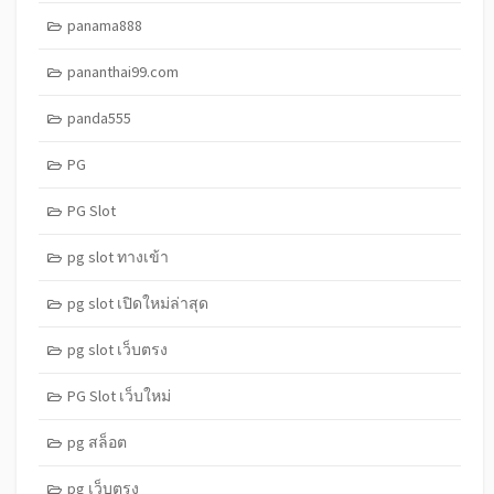
panama888
pananthai99.com
panda555
PG
PG Slot
pg slot ทางเข้า
pg slot เปิดใหม่ล่าสุด
pg slot เว็บตรง
PG Slot เว็บใหม่
pg สล็อต
pg เว็บตรง