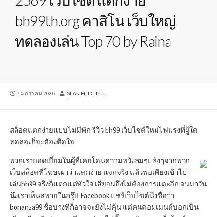
2569 เวปไซต์ แตกง่าย
bh99th.org คาสิโน เว็บใหญ่
ทดลองเล่น Top 70 by Raina
PUBLISHED
AUTHOR
7 มกราคม 2026
SEAN MITCHELL
DATE
สล็อตแตกง่ายแบบไม่มีพัก รีวิว bh99 เว็บไซต์ใหม่ไฟแรงที่ผู้ใด
ทดลองก็จะต้องติดใจ
พวกเรายอดเยี่ยมในผู้ที่เคยโดนความหวังลมๆแล้งๆจากพวก
เว็บสล็อตที่โฆษณาว่าแตกง่าย แจกจริง แล้วพอเพียงเข้าไป
เล่นbh99 จริงก็แตกแต่หัวใจ เสียจนถึงไม่ต้องการแตะอีก จนมาวัน
นึงเราเห็นสหายในกรุ๊ป Facebook แชร์เว็บไซต์นึงชื่อว่า
bonanza99 ชื่อบางทีก็อาจจะยังไม่คุ้น แต่คนคอมเมนต์บอกเป็น