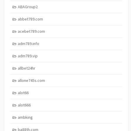
ABAGroup2
abbet789.com
acebet789.com
adm789.info
adm789.vip
allbet24hr
allone745s.com
alot66
alot666
ambking
ba88th.com