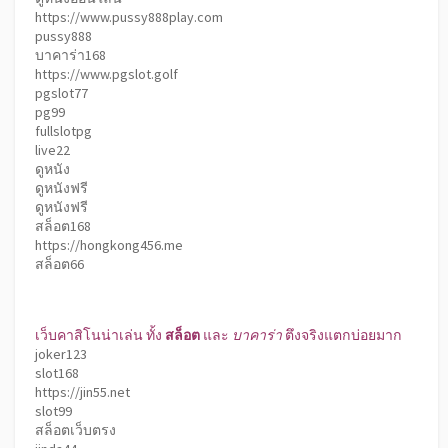
https://www.pussy888play.com
pussy888
บาคาร่า168
https://www.pgslot.golf
pgslot77
pg99
fullslotpg
live22
ดูหนัง
ดูหนังฟรี
ดูหนังฟรี
สล็อต168
https://hongkong456.me
สล็อต66
เว็บคาสิโนน่าเล่น ทั้ง
สล็อต
และ
บาคาร่า
ตึงจริงแตกบ่อยมาก
joker123
slot168
https://jin55.net
slot99
สล็อตเว็บตรง