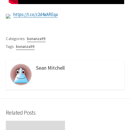
https://t.co/z2d4aAREqa
Categories:
bonanza99
Tags:
bonanza99
Sean Mitchell
Related Posts