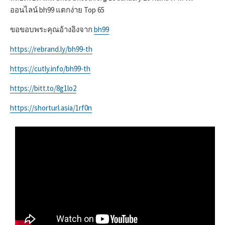
ออนไลน์ bh99 แตกง่าย Top 65
ขอขอบพระคุณอ้างอิงจาก
bh99
https://rebrand.ly/bh99-th
https://cutly.info/bh99-th
https://bitt.to/8g1lo2
https://shorturl.asia/1rf0n