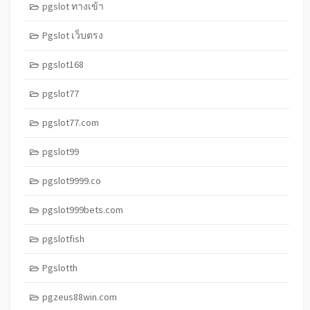
pgslot ทางเข้า
Pgslot เว็บตรง
pgslot168
pgslot77
pgslot77.com
pgslot99
pgslot9999.co
pgslot999bets.com
pgslotfish
Pgslotth
pgzeus88win.com