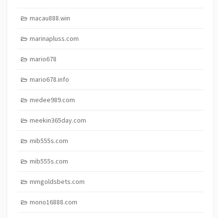
macau888.win
marinapluss.com
mario678
mario678.info
medee989.com
meekin365day.com
mib555s.com
mib555s.com
mmgoldsbets.com
mono16888.com