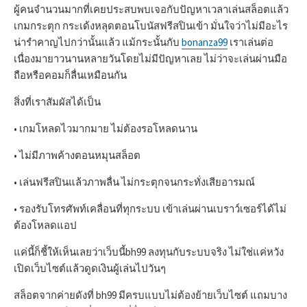
ผู้คนจำนวนมากที่เคยประสบพบเจอกับปัญหาเวลาเล่นสล็อตแล้ว
เกมกระตุก กระเด้งหลุดตอนโบนัสฟรีสปินเข้า มั่นใจว่าไม่มีอะไร
น่ารำคาญไปกว่านั้นแล้ว แม้กระนั้นกับ
bonanza99
เราเล่นต่อ
เนื่องมายาวนานหลายวันโดยไม่มีปัญหาเลย ไม่ว่าจะเล่นผ่านมือ
ถือหรือคอมก็ลื่นเหมือนกัน
สิ่งที่เราสัมผัสได้เป็น
• เกมโหลดไวมากมาย ไม่ต้องรอโหลดนาน
• ไม่มีภาพค้างตอนหมุนสล็อต
• เล่นฟรีสปินแล้วภาพลื่น ไม่กระตุกจนกระทั่งเสียอารมณ์
• รองรับโทรศัพท์เคลื่อนที่ทุกระบบ เข้าเล่นผ่านเบราว์เซอร์ได้ไม่
ต้องโหลดแอป
แค่นี้ก็ชี้ให้เห็นเลยว่าเว็บนี้bh99 ลงทุนกับระบบจริง ไม่ใช่แค่หวัง
เปิดเว็บไซต์แล้วดูดเงินผู้เล่นไปวันๆ
สล็อตจากค่ายดังที่ bh99 มีครบแบบไม่ต้องย้ายเว็บไซต์ แถมบาง