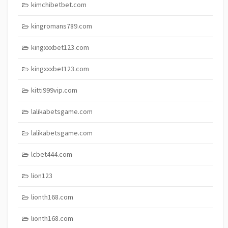
kimchibetbet.com
kingromans789.com
kingxxxbet123.com
kingxxxbet123.com
kitti999vip.com
lalikabetsgame.com
lalikabetsgame.com
lcbet444.com
lion123
lionth168.com
lionth168.com