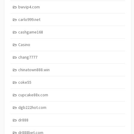
bwvip4.com
carlo999.net
cashgame168
Casino
chang7777
chinatown888.win
coke55
cupcake88x.com
dgb222hot.com
dr888
dr888bet.com