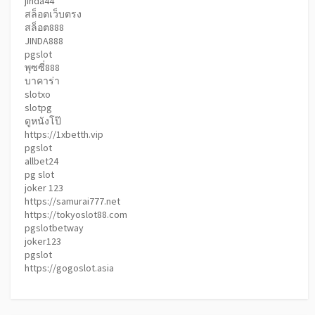
jinda44
สล็อตเว็บตรง
สล็อต888
JINDA888
pgslot
พุซซี่888
บาคาร่า
slotxo
slotpg
ดูหนังโป๊
https://1xbetth.vip
pgslot
allbet24
pg slot
joker 123
https://samurai777.net
https://tokyoslot88.com
pgslotbetway
joker123
pgslot
https://gogoslot.asia