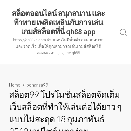
Skip
to
สล็อตออนไลน์ สนุกสนาน และ
content
ท้าทาย เพลิดเพลินกับการเล่น
เกมส์สล็อตที่นี่ qh88 app
Sear
https://qh88vn.com ฝากถอนไม่มีขั้นต่ำ สะดวกสบาย
Togg
และรวดเร็ว เพื่อให้คุณสามารถเล่นเกมส์สล็อตได้
ตลอดเวลา tại game qh88
Home
>
bonanza99
สล็อต99 โปรโมชั่นสล็อตจัดเต็ม
เว็บสล็อตที่ทำให้เล่นต่อได้ยาว ๆ
แบบไม่สะดุด 18 กุมภาพันธ์