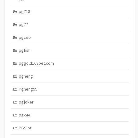
pg718
pg77
pgceo
pgfish
pggold168bet.com
pgheng
Pgheng99
pgjoker
pgk44
PGSlot