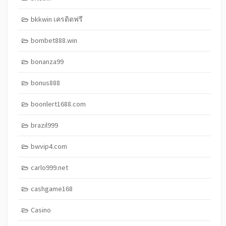
bkkwin เครดิตฟรี
bombet888.win
bonanza99
bonus888
boonlert1688.com
brazil999
bwvip4.com
carlo999.net
cashgame168
Casino