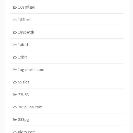
168สล็อต
188bet
188betth
1xbet
1xbit
1xgameth.com
55slot
77UFA
789pluss.com
888pg
8lots.com