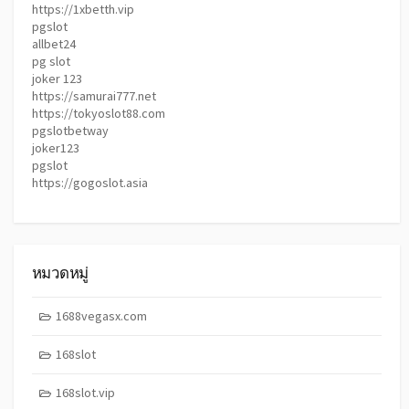
https://1xbetth.vip
pgslot
allbet24
pg slot
joker 123
https://samurai777.net
https://tokyoslot88.com
pgslotbetway
joker123
pgslot
https://gogoslot.asia
หมวดหมู่
1688vegasx.com
168slot
168slot.vip