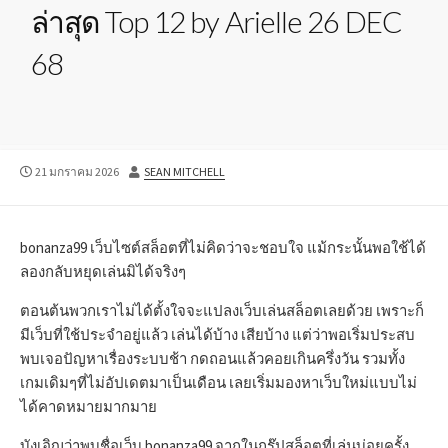
ล่าสุด Top 12 by Arielle 26 DEC
68
PUBLISHED
AUTHOR
21 มกราคม 2026
SEAN MITCHELL
DATE
bonanza99 เว็บไซต์สล็อตที่ไม่คิดว่าจะชอบใจ แม้กระนั้นพอใช้ได้
ลองกลับหยุดเล่นมิได้จริงๆ
ตอนต้นพวกเราไม่ได้ตั้งใจจะแปลงเว็บเล่นสล็อตเลยด้วย เพราะก็
มีเว็บที่ใช้ประจำอยู่แล้ว เล่นได้บ้าง เสียบ้าง แต่ว่าพอเริ่มประสบ
พบเจอปัญหาเรื่องระบบช้า กดถอนแล้วคอยเกินครึ่งวัน รวมทั้ง
เกมเดิมๆที่ไม่อัปเดตมาเป็นเดือน เลยเริ่มมองหาเว็บใหม่แบบไม่
ได้คาดหมายมากมาย
บังเอิญว่าพบชื่อเว็บ bonanza99 จากในกรุ๊ปสล็อตที่เล่นบ่อยครั้ง