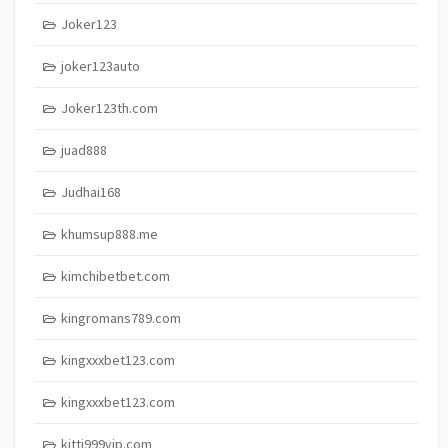
Joker123
joker123auto
Joker123th.com
juad888
Judhai168
khumsup888.me
kimchibetbet.com
kingromans789.com
kingxxxbet123.com
kingxxxbet123.com
kitti999vip.com