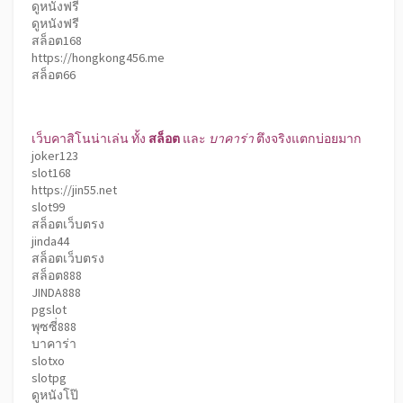
ดูหนังฟรี
ดูหนังฟรี
สล็อต168
https://hongkong456.me
สล็อต66
เว็บคาสิโนน่าเล่น ทั้ง
สล็อต
และ
บาคาร่า
ตึงจริงแตกบ่อยมาก
joker123
slot168
https://jin55.net
slot99
สล็อตเว็บตรง
jinda44
สล็อตเว็บตรง
สล็อต888
JINDA888
pgslot
พุซซี่888
บาคาร่า
slotxo
slotpg
ดูหนังโป๊