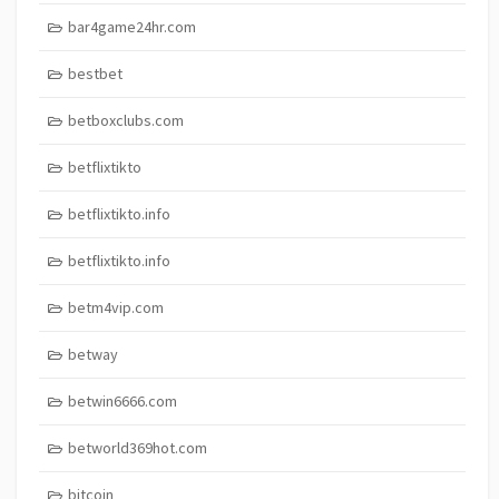
bar4game24hr.com
bestbet
betboxclubs.com
betflixtikto
betflixtikto.info
betflixtikto.info
betm4vip.com
betway
betwin6666.com
betworld369hot.com
bitcoin