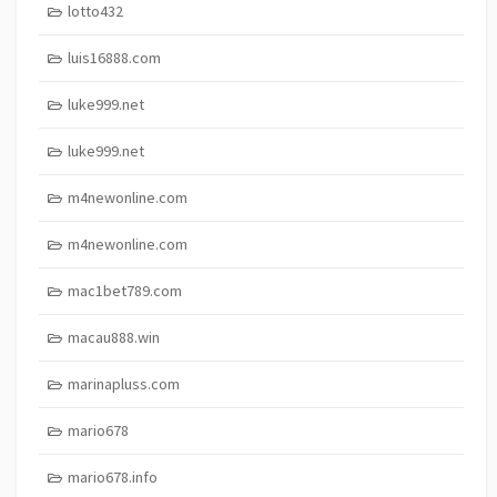
lotto432
luis16888.com
luke999.net
luke999.net
m4newonline.com
m4newonline.com
mac1bet789.com
macau888.win
marinapluss.com
mario678
mario678.info